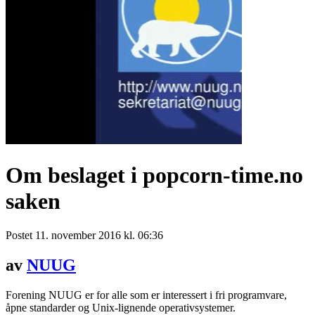
Om beslaget i popcorn-time.no
saken
Postet
11. november 2016 kl. 06:36
av
NUUG
Forening NUUG er for alle som er interessert i fri programvare,
åpne standarder og Unix-lignende operativsystemer.